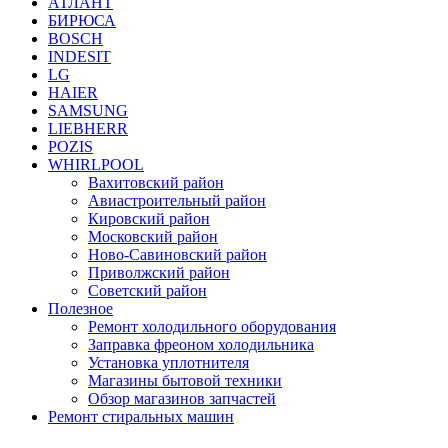
АТЛАНТ
БИРЮСА
BOSCH
INDESIT
LG
HAIER
SAMSUNG
LIEBHERR
POZIS
WHIRLPOOL
Вахитовский район
Авиастроительный район
Кировский район
Московский район
Ново-Савиновский район
Приволжский район
Советский район
Полезное
Ремонт холодильного оборудования
Заправка фреоном холодильника
Установка уплотнителя
Магазины бытовой техники
Обзор магазинов запчастей
Ремонт стиральных машин